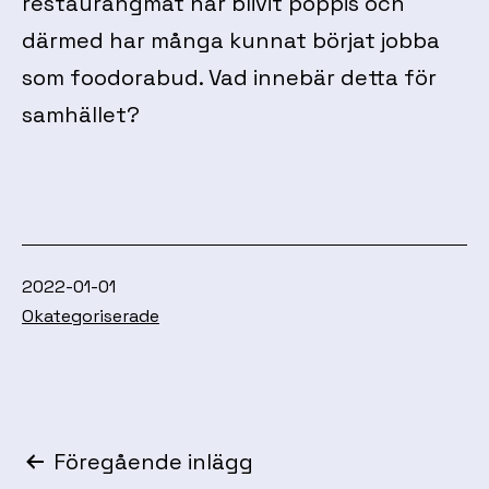
restaurangmat har blivit poppis och
därmed har många kunnat börjat jobba
som foodorabud. Vad innebär detta för
samhället?
Publicerat
2022-01-01
den
Kategoriserat
Okategoriserade
som
Inläggsnavigering
Föregående inlägg