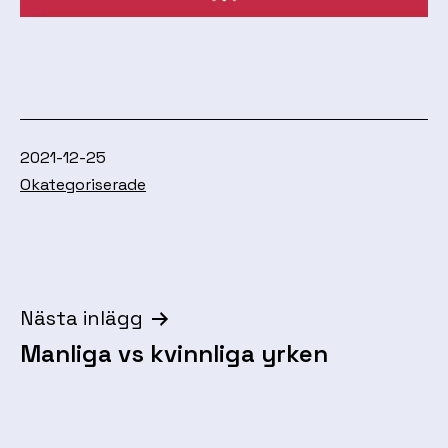
Publicerat
2021-12-25
den
Kategoriserat
Okategoriserade
som
Inläggsnavigering
Nästa inlägg
Manliga vs kvinnliga yrken